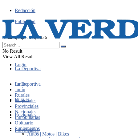
Redacción
Publicidad
sábado, agosto 8, 2026
No Result
View All Result
Login
La Deportiva
Junín
La Deportiva
Junín
Rurales
Rurales
Regionales
Provinciales
Nacionales
Regionales
Inmobiliarias
Obituario
Suplementos
Provinciales
Autos | Motos | Bikes