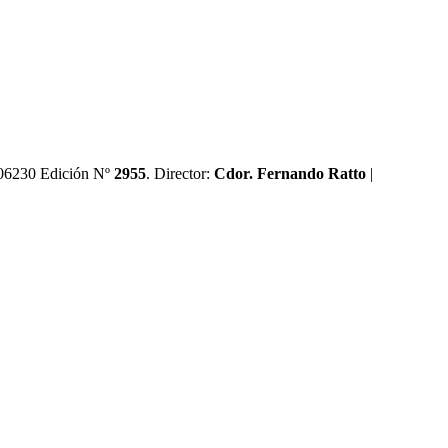
0606230 Edición Nº
2955
. Director:​
Cdor. Fernando Ratto
|