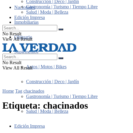
Construcción | Deco | Jardín
Gastronomía | Turismo | Tiempo Libre
Nacionales
Salud | Moda | Belleza
Edición Impresa
Inmobiliarias
No Result
Obituario
View All Result
Suplementos
No Result
Autos | Motos | Bikes
View All Result
Construcción | Deco | Jardín
Home
Tag
chacinados
Gastronomía | Turismo | Tiempo Libre
Etiqueta:
chacinados
Salud | Moda | Belleza
Edición Impresa