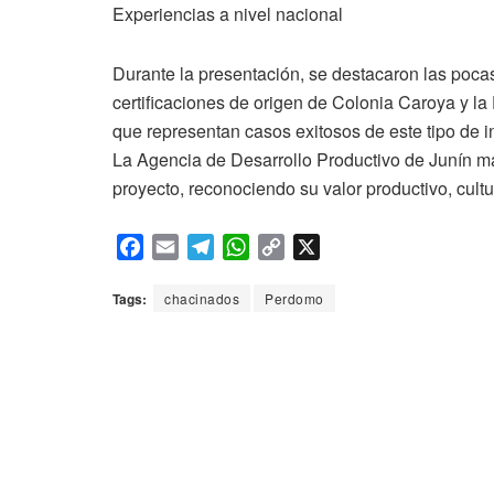
Experiencias a nivel nacional
Durante la presentación, se destacaron las pocas 
certificaciones de origen de Colonia Caroya y l
que representan casos exitosos de este tipo de in
La Agencia de Desarrollo Productivo de Junín m
proyecto, reconociendo su valor productivo, cultur
F
E
T
W
C
X
a
m
e
h
o
c
a
l
a
p
Tags:
chacinados
Perdomo
e
i
e
t
y
b
l
g
s
L
o
r
A
i
o
a
p
n
k
m
p
k