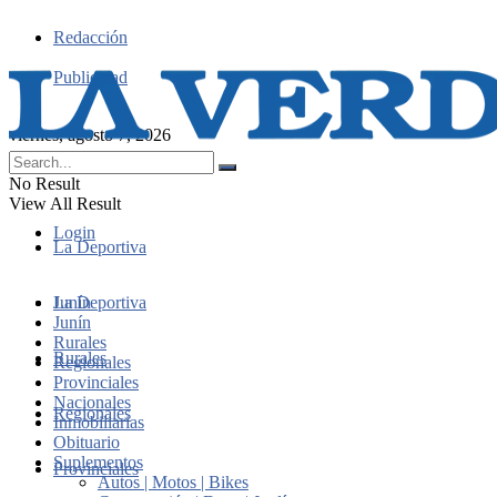
Redacción
Publicidad
viernes, agosto 7, 2026
No Result
View All Result
Login
La Deportiva
Junín
La Deportiva
Junín
Rurales
Rurales
Regionales
Provinciales
Nacionales
Regionales
Inmobiliarias
Obituario
Suplementos
Provinciales
Autos | Motos | Bikes