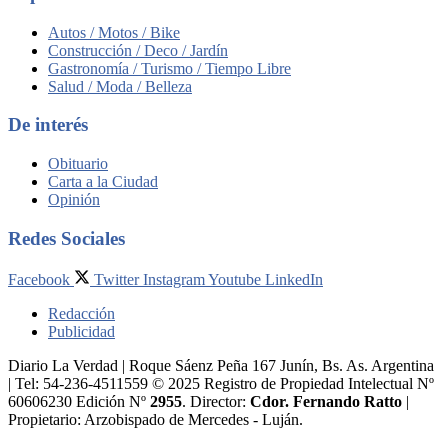
Autos / Motos / Bike
Construcción / Deco / Jardín
Gastronomía / Turismo / Tiempo Libre
Salud / Moda / Belleza
De interés
Obituario
Carta a la Ciudad
Opinión
Redes Sociales
Facebook
Twitter
Instagram
Youtube
LinkedIn
Redacción
Publicidad
Diario La Verdad | Roque Sáenz Peña 167 Junín, Bs. As. Argentina
| Tel: 54-236-4511559 © 2025 Registro de Propiedad Intelectual Nº
60606230 Edición Nº
2955
. Director:​
Cdor. Fernando Ratto
|
Propietario:​ Arzobispado de Mercedes - Luján.