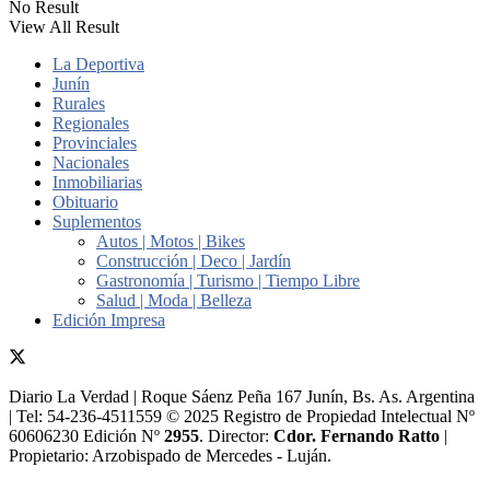
No Result
View All Result
La Deportiva
Junín
Rurales
Regionales
Provinciales
Nacionales
Inmobiliarias
Obituario
Suplementos
Autos | Motos | Bikes
Construcción | Deco | Jardín
Gastronomía | Turismo | Tiempo Libre
Salud | Moda | Belleza
Edición Impresa
Diario La Verdad | Roque Sáenz Peña 167 Junín, Bs. As. Argentina
| Tel: 54-236-4511559 © 2025 Registro de Propiedad Intelectual Nº
60606230 Edición Nº
2955
. Director:​
Cdor. Fernando Ratto
|
Propietario:​ Arzobispado de Mercedes - Luján.