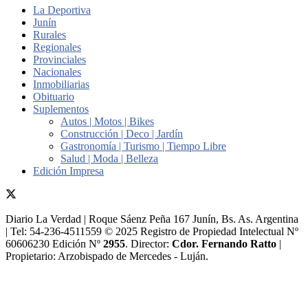
La Deportiva
Junín
Rurales
Regionales
Provinciales
Nacionales
Inmobiliarias
Obituario
Suplementos
Autos | Motos | Bikes
Construcción | Deco | Jardín
Gastronomía | Turismo | Tiempo Libre
Salud | Moda | Belleza
Edición Impresa
Diario La Verdad | Roque Sáenz Peña 167 Junín, Bs. As. Argentina
| Tel: 54-236-4511559 © 2025 Registro de Propiedad Intelectual Nº
60606230 Edición Nº
2955
. Director:​
Cdor. Fernando Ratto
|
Propietario:​ Arzobispado de Mercedes - Luján.