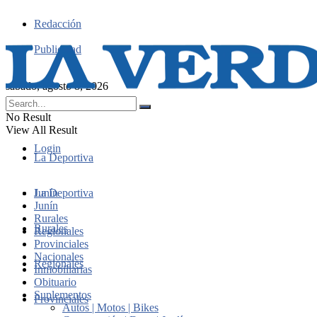
Redacción
Publicidad
sábado, agosto 8, 2026
No Result
View All Result
Login
La Deportiva
Junín
La Deportiva
Junín
Rurales
Rurales
Regionales
Provinciales
Nacionales
Regionales
Inmobiliarias
Obituario
Suplementos
Provinciales
Autos | Motos | Bikes