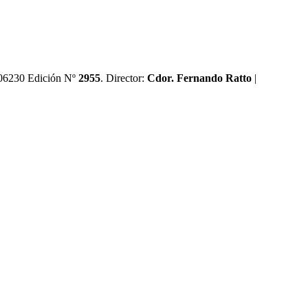
0606230 Edición Nº
2955
. Director:​
Cdor. Fernando Ratto
|