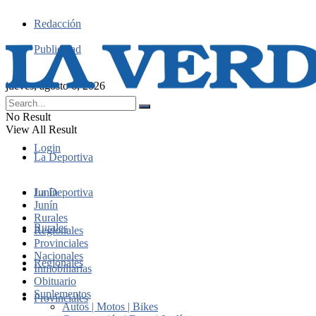
Redacción
Publicidad
jueves, agosto 6, 2026
No Result
View All Result
Login
La Deportiva
Junín
La Deportiva
Junín
Rurales
Rurales
Regionales
Provinciales
Nacionales
Regionales
Inmobiliarias
Obituario
Suplementos
Provinciales
Autos | Motos | Bikes