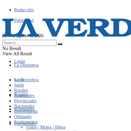
Redacción
Publicidad
jueves, agosto 6, 2026
No Result
View All Result
Login
La Deportiva
Junín
La Deportiva
Junín
Rurales
Rurales
Regionales
Provinciales
Nacionales
Regionales
Inmobiliarias
Obituario
Suplementos
Provinciales
Autos | Motos | Bikes