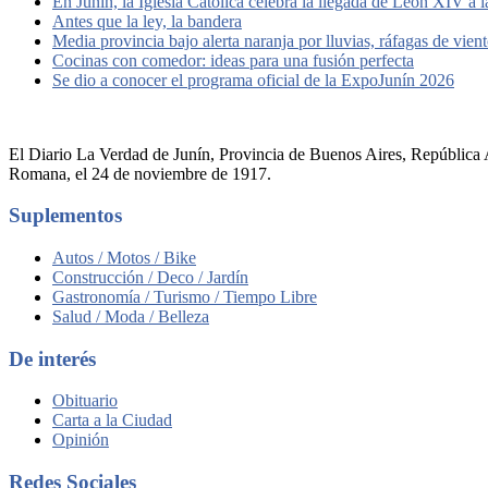
En Junín, la Iglesia Católica celebra la llegada de León XIV a 
Antes que la ley, la bandera
Media provincia bajo alerta naranja por lluvias, ráfagas de vien
Cocinas con comedor: ideas para una fusión perfecta
Se dio a conocer el programa oficial de la ExpoJunín 2026
El Diario La Verdad de Junín, Provincia de Buenos Aires, República A
Romana, el 24 de noviembre de 1917.
Suplementos
Autos / Motos / Bike
Construcción / Deco / Jardín
Gastronomía / Turismo / Tiempo Libre
Salud / Moda / Belleza
De interés
Obituario
Carta a la Ciudad
Opinión
Redes Sociales