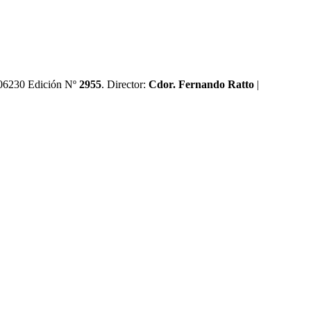
0606230 Edición Nº
2955
. Director:​
Cdor. Fernando Ratto
|