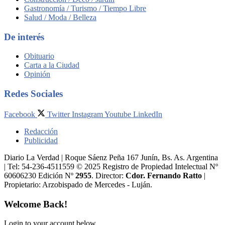
Gastronomía / Turismo / Tiempo Libre
Salud / Moda / Belleza
De interés
Obituario
Carta a la Ciudad
Opinión
Redes Sociales
Facebook
Twitter
Instagram
Youtube
LinkedIn
Redacción
Publicidad
Diario La Verdad | Roque Sáenz Peña 167 Junín, Bs. As. Argentina
| Tel: 54-236-4511559 © 2025 Registro de Propiedad Intelectual Nº
60606230 Edición Nº
2955
. Director:​
Cdor. Fernando Ratto
|
Propietario:​ Arzobispado de Mercedes - Luján.
Welcome Back!
Login to your account below