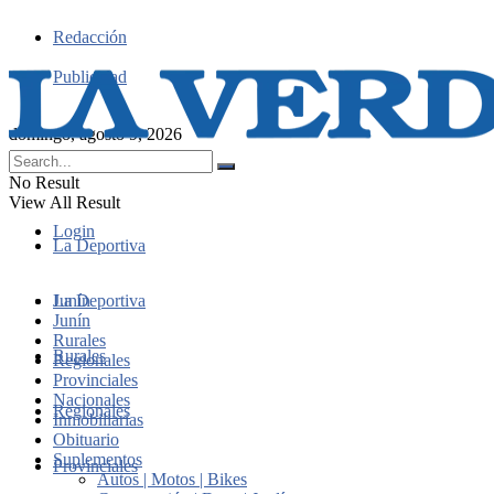
Redacción
Publicidad
domingo, agosto 9, 2026
No Result
View All Result
Login
La Deportiva
Junín
La Deportiva
Junín
Rurales
Rurales
Regionales
Provinciales
Nacionales
Regionales
Inmobiliarias
Obituario
Suplementos
Provinciales
Autos | Motos | Bikes