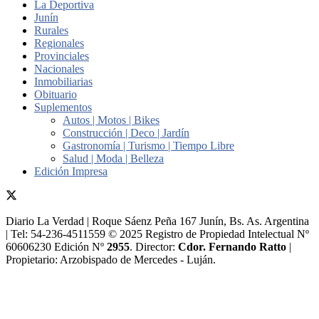
La Deportiva
Junín
Rurales
Regionales
Provinciales
Nacionales
Inmobiliarias
Obituario
Suplementos
Autos | Motos | Bikes
Construcción | Deco | Jardín
Gastronomía | Turismo | Tiempo Libre
Salud | Moda | Belleza
Edición Impresa
Diario La Verdad | Roque Sáenz Peña 167 Junín, Bs. As. Argentina
| Tel: 54-236-4511559 © 2025 Registro de Propiedad Intelectual Nº
60606230 Edición Nº
2955
. Director:​
Cdor. Fernando Ratto
|
Propietario:​ Arzobispado de Mercedes - Luján.