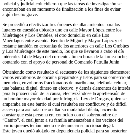
policial y judicial coincidieron que las tareas de investigación se
encontraban en su momento de finalización a los fines de evitar
algún hecho grave.
Se procedió a efectivizar tres órdenes de allanamientos para los
lugares en cuestión ubicado uno en calle Mayor López entre los
Muérdagos y Los Ombúes, el otro domicilio en calle Los
Muérdagos entre avenida Benito de Miguel y Mayor López y el
restante también en cercanías de los anteriores en calle Los Ombúes
y Los Muérdagos de este medio, los que se llevaron a cabo el día
miércoles 14 de Mayo del corriente año en horas de la tarde-noche,
contando con el apoyo de personal de Comando Patrulla Junín.
Obteniendo como resultado el secuestro de los siguientes elementos:
varios envoltorios de cocaína preparados y listos para su comercio al
menudeo, envoltorios fraccionados de marihuana, telefonía celular,
una balanza digital, dinero en efectivo, y demás elementos de interés
para la prosecución de la causa, efectivizándose la aprehensión de
un hombre mayor de edad por infringir la Ley de Drogas, quien se
amparaba en este barrio el cual resultaba ser conflictivo y de difícil
acceso para así tratar de ocultar su modalidad ilícita, haciendo
constar que esta persona era conocido con el sobrenombre de
“Canito”, el cual junto a su familia amenazaban a los vecinos del
barrio quienes tenían miedo de denunciar su accionar ilegal.
Este joven quedó alojado en dependencia policial para su posterior