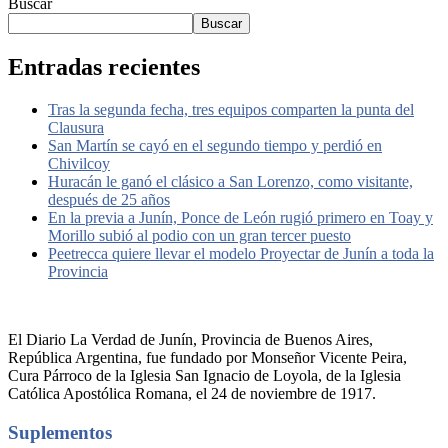
Buscar
Buscar
Entradas recientes
Tras la segunda fecha, tres equipos comparten la punta del
Clausura
San Martín se cayó en el segundo tiempo y perdió en
Chivilcoy
Huracán le ganó el clásico a San Lorenzo, como visitante,
después de 25 años
En la previa a Junín, Ponce de León rugió primero en Toay y
Morillo subió al podio con un gran tercer puesto
Peetrecca quiere llevar el modelo Proyectar de Junín a toda la
Provincia
El Diario La Verdad de Junín, Provincia de Buenos Aires,
República Argentina, fue fundado por Monseñor Vicente Peira,
Cura Párroco de la Iglesia San Ignacio de Loyola, de la Iglesia
Católica Apostólica Romana, el 24 de noviembre de 1917.
Suplementos