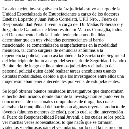
La orientación investigativa en la faz judicial estuvo a cargo de la
Unidad Especializada de Estupefacientes a cargo de los doctores
Esteban Lopardo y Juan Pablo Cornelatti, UFIJ Nro. , Fuero de
Responsabilidad Penal Juvenil a cargo del Dr. Matías Noberasco y
Juzgado de Garantías de Menores doctor Marcos Cornaglia, todos
del Departamento Judicial Junín, teniendo como finalidad
determinar que en tres viviendas pertenecientes al barrio
mencionado, se comercializaba estupefacientes en la modalidad
menudeo, tal como surgiera de denuncias anónimas a la
dependencia policial, como así también a la Secretaria de Seguridad
del Municipio de Junín a cargo del secretario de Seguridad Lisandro
Benito, donde luego de lineamientos judiciales y el trabajo del
personal policial quien debió realizar tareas encubiertas usando
distintas modalidades, debido a que los investigados entre ellos una
mujer resultaban tener antecedentes por venta de estupefacientes.
Se logró obtener buenos resultados investigativos que demostraban
el hecho denunciado, donde durante la investigación se pudo ver la
concurrencia de ocasionales compradores de droga, los cuales
alteraban la tranquilidad del barrio con algunas reyertas producto de
jóvenes (algunos menores de edad), por lo cual se dio intervención
al Fuero de Responsabilidad Penal Juvenil, a los cuales se los podía
ver muchas veces sobresaltados, lo que hacía que se tornaran
violentos y peligrosos para el vecindario, por lo cual la instrucción