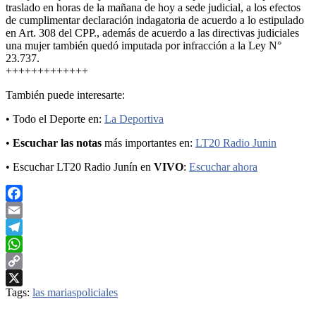
traslado en horas de la mañana de hoy a sede judicial, a los efectos
de cumplimentar declaración indagatoria de acuerdo a lo estipulado
en Art. 308 del CPP., además de acuerdo a las directivas judiciales
una mujer también quedó imputada por infracción a la Ley N°
23.737.
+++++++++++++
También puede interesarte:
• Todo el Deporte en:
La Deportiva
•
Escuchar las notas
más importantes en:
LT20 Radio Junin
• Escuchar LT20 Radio Junín en
VIVO
:
Escuchar ahora
Facebook
Email
Telegram
WhatsApp
Copy
Tags:
las marias
policiales
Link
X