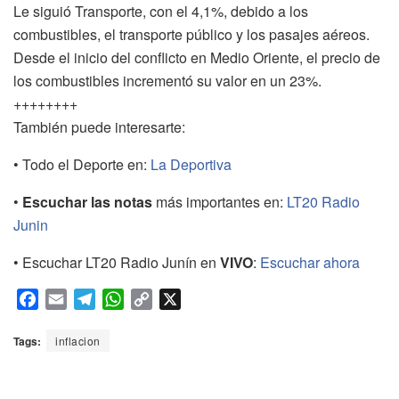
Le siguió Transporte, con el 4,1%, debido a los
combustibles, el transporte público y los pasajes aéreos.
Desde el inicio del conflicto en Medio Oriente, el precio de
los combustibles incrementó su valor en un 23%.
++++++++
También puede interesarte:
• Todo el Deporte en:
La Deportiva
•
Escuchar las notas
más importantes en:
LT20 Radio
Junin
• Escuchar LT20 Radio Junín en
VIVO
:
Escuchar ahora
F
E
T
W
C
X
a
m
e
h
o
c
a
l
a
p
Tags:
inflacion
e
i
e
t
y
b
l
g
s
L