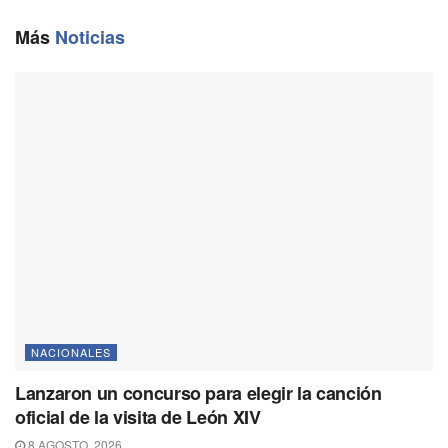
o
r
A
i
o
a
p
n
Más
Noticias
k
m
p
k
NACIONALES
Lanzaron un concurso para elegir la canción
oficial de la visita de León XIV
8 AGOSTO, 2026