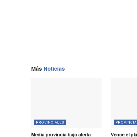
o
a
p
n
k
m
p
k
Más
Noticias
PROVINCIALES
PROVINCIA
Media provincia bajo alerta
Vence el pl