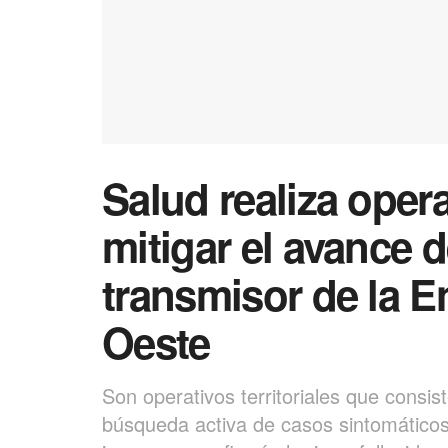
Salud realiza opera
mitigar el avance 
transmisor de la En
Oeste
Son operativos territoriales que consi
búsqueda activa de casos sintomáticos