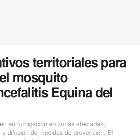
tivos territoriales para
del mosquito
cefalitis Equina del
sten en fumigación en zonas afectadas,
 y difusión de medidas de prevención. El