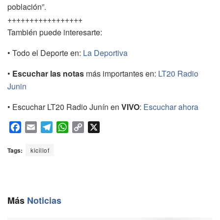
población”.
+++++++++++++++++
También puede interesarte:
• Todo el Deporte en:
La Deportiva
•
Escuchar las notas
más importantes en:
LT20 Radio
Junin
• Escuchar LT20 Radio Junín en
VIVO
:
Escuchar ahora
F
E
T
W
C
X
a
m
e
h
o
c
a
l
a
p
Tags:
kicillof
e
i
e
t
y
b
l
g
s
L
o
r
A
i
o
a
p
n
Más
Noticias
k
m
p
k