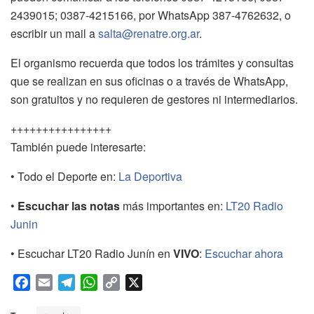
2439015; 0387-4215166, por WhatsApp 387-4762632, o
escribir un mail a
salta@renatre.org.ar
.
El organismo recuerda que todos los trámites y consultas
que se realizan en sus oficinas o a través de WhatsApp,
son gratuitos y no requieren de gestores ni intermediarios.
++++++++++++++++
También puede interesarte:
• Todo el Deporte en:
La Deportiva
•
Escuchar las notas
más importantes en:
LT20 Radio
Junin
• Escuchar LT20 Radio Junín en
VIVO
:
Escuchar ahora
F
E
T
W
C
X
a
m
e
h
o