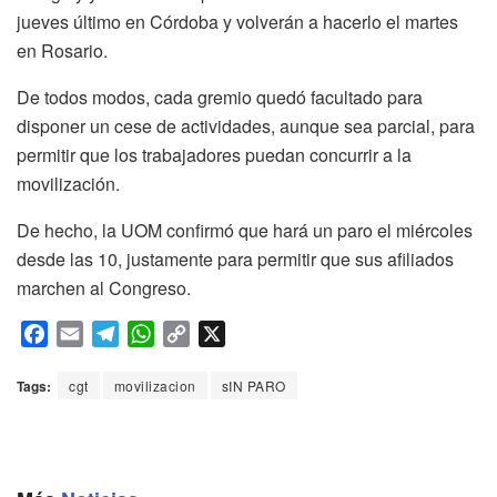
jueves último en Córdoba y volverán a hacerlo el martes
en Rosario.
De todos modos, cada gremio quedó facultado para
disponer un cese de actividades, aunque sea parcial, para
permitir que los trabajadores puedan concurrir a la
movilización.
De hecho, la UOM confirmó que hará un paro el miércoles
desde las 10, justamente para permitir que sus afiliados
marchen al Congreso.
F
E
T
W
C
X
a
m
e
h
o
c
a
l
a
p
Tags:
cgt
movilizacion
sIN PARO
e
i
e
t
y
b
l
g
s
L
o
r
A
i
o
a
p
n