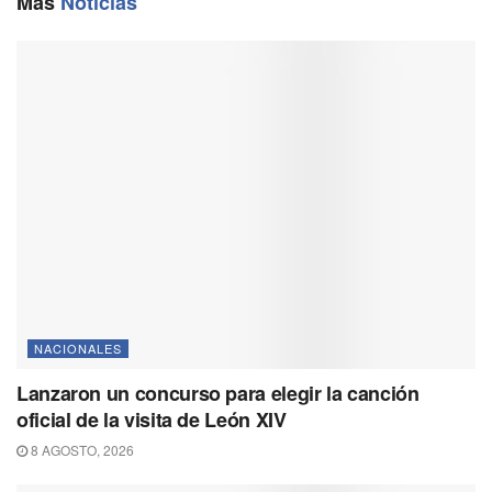
Más
Noticias
k
m
p
k
NACIONALES
Lanzaron un concurso para elegir la canción
oficial de la visita de León XIV
8 AGOSTO, 2026