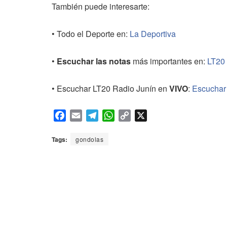
También puede interesarte:
• Todo el Deporte en:
La Deportiva
•
Escuchar las notas
más importantes en:
LT20
• Escuchar LT20 Radio Junín en
VIVO
:
Escuchar
F
E
T
W
C
X
a
m
e
h
o
c
a
l
a
p
Tags:
gondolas
e
i
e
t
y
b
l
g
s
L
o
r
A
i
o
a
p
n
k
m
p
k