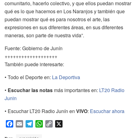
comunitario, hacerlo colectivo, y que ellos puedan mostrar
qué es lo que hacemos en Los Naranjos y también que
puedan mostrar qué es para nosotros el arte, las
expresiones en sus diferentes áreas, en sus diferentes
maneras, son parte de nuestra vida”.
Fuente: Gobierno de Junín
+++++++++++++++++++
También puede interesarte:
• Todo el Deporte en:
La Deportiva
•
Escuchar las notas
más importantes en:
LT20 Radio
Junin
• Escuchar LT20 Radio Junín en
VIVO
:
Escuchar ahora
F
E
T
W
C
X
a
m
e
h
o