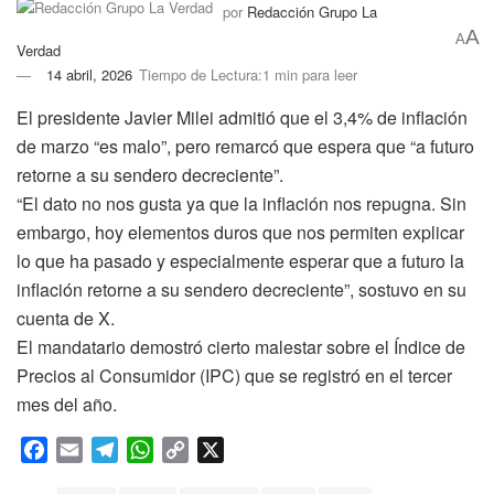
por
Redacción Grupo La
A
A
Verdad
14 abril, 2026
Tiempo de Lectura:1 min para leer
El presidente Javier Milei admitió que el 3,4% de inflación
de marzo “es malo”, pero remarcó que espera que “a futuro
retorne a su sendero decreciente”.
“El dato no nos gusta ya que la inflación nos repugna. Sin
embargo, hoy elementos duros que nos permiten explicar
lo que ha pasado y especialmente esperar que a futuro la
inflación retorne a su sendero decreciente”, sostuvo en su
cuenta de X.
El mandatario demostró cierto malestar sobre el Índice de
Precios al Consumidor (IPC) que se registró en el tercer
mes del año.
F
E
T
W
C
X
a
m
e
h
o