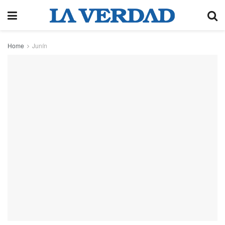
Home
Junín