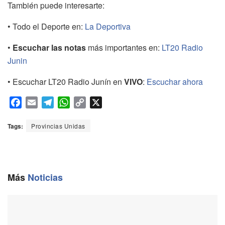
También puede interesarte:
• Todo el Deporte en:
La Deportiva
•
Escuchar las notas
más importantes en:
LT20 Radio
Junin
• Escuchar LT20 Radio Junín en
VIVO
:
Escuchar ahora
F
E
T
W
C
X
a
m
e
h
o
c
a
l
a
p
Tags:
Provincias Unidas
e
i
e
t
y
b
l
g
s
L
o
r
A
i
o
a
p
n
Más
Noticias
k
m
p
k