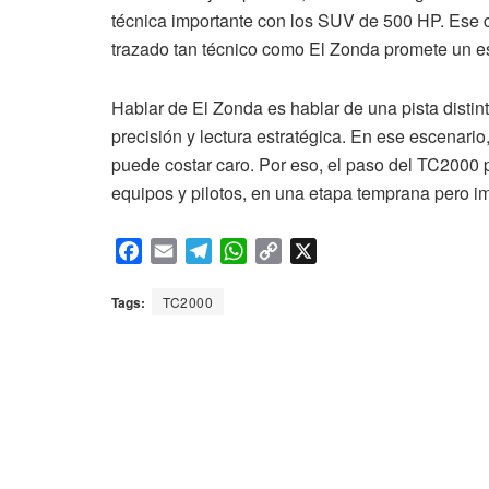
técnica importante con los SUV de 500 HP. Ese 
trazado tan técnico como El Zonda promete un es
Hablar de El Zonda es hablar de una pista distint
precisión y lectura estratégica. En ese escenario
puede costar caro. Por eso, el paso del TC2000
equipos y pilotos, en una etapa temprana pero i
F
E
T
W
C
X
a
m
e
h
o
c
a
l
a
p
Tags:
TC2000
e
i
e
t
y
b
l
g
s
L
o
r
A
i
o
a
p
n
k
m
p
k