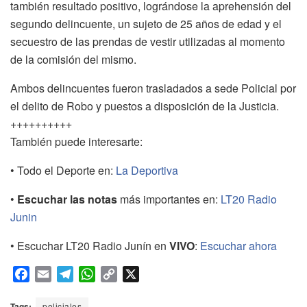
también resultado positivo, lográndose la aprehensión del
segundo delincuente, un sujeto de 25 años de edad y el
secuestro de las prendas de vestir utilizadas al momento
de la comisión del mismo.
Ambos delincuentes fueron trasladados a sede Policial por
el delito de Robo y puestos a disposición de la Justicia.
++++++++++
También puede interesarte:
• Todo el Deporte en:
La Deportiva
•
Escuchar las notas
más importantes en:
LT20 Radio
Junin
• Escuchar LT20 Radio Junín en
VIVO
:
Escuchar ahora
F
E
T
W
C
X
a
m
e
h
o
c
a
l
a
p
Tags:
policiales