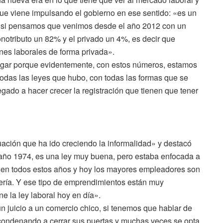
ue viene impulsando el gobierno en ese sentido: «es un
 «si pensamos que venimos desde el año 2012 con un
notributo un 82% y el privado un 4%, es decir que
nes laborales de forma privada».
ogar porque evidentemente, con estos números, estamos
todas las leyes que hubo, con todas las formas que se
gado a hacer crecer la registración que tienen que tener
uación que ha ido creciendo la informalidad» y destacó
l año 1974, es una ley muy buena, pero estaba enfocada a
 en todos estos años y hoy los mayores empleadores son
ería. Y ese tipo de emprendimientos están muy
e la ley laboral hoy en día».
 juicio a un comercio chico, si tenemos que hablar de
 condenando a cerrar sus puertas y muchas veces se opta