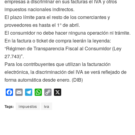
empresas a discriminar en sus facturas el IVA y otros
impuestos nacionales indirectos.
El plazo límite para el resto de los comerciantes y
proveedores es hasta el 1° de abril.
El consumidor no debe hacer ninguna operación ni trámite.
En la factura o ticket de compra leerán la leyenda:
“Régimen de Transparencia Fiscal al Consumidor (Ley
27.743)″.
Para los contribuyentes que utilizan la facturación
electrónica, la discriminación del IVA se verá reflejado de
forma automática desde enero. (DIB)
F
E
T
W
C
X
a
m
e
h
o
c
a
l
a
p
Tags:
impuestos
iva
e
i
e
t
y
b
l
g
s
L
o
r
A
i