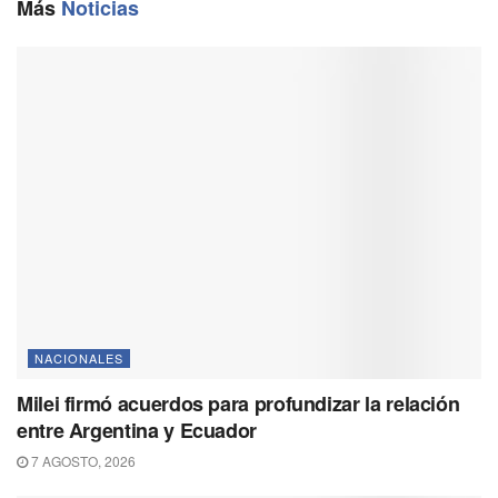
o
a
p
n
Más
Noticias
k
m
p
k
NACIONALES
Milei firmó acuerdos para profundizar la relación
entre Argentina y Ecuador
7 AGOSTO, 2026