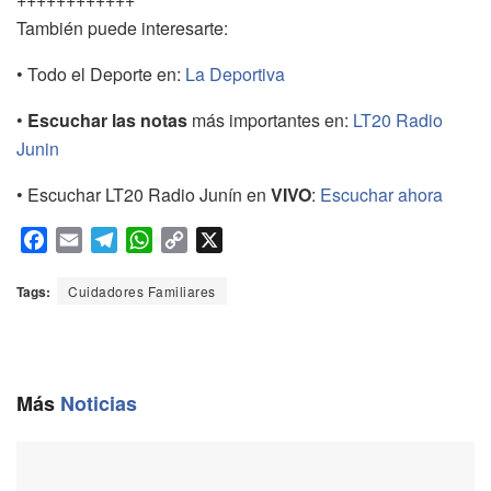
También puede interesarte:
• Todo el Deporte en:
La Deportiva
•
Escuchar las notas
más importantes en:
LT20 Radio
Junin
• Escuchar LT20 Radio Junín en
VIVO
:
Escuchar ahora
F
E
T
W
C
X
a
m
e
h
o
c
a
l
a
p
Tags:
Cuidadores Familiares
e
i
e
t
y
b
l
g
s
L
o
r
A
i
o
a
p
n
Más
Noticias
k
m
p
k