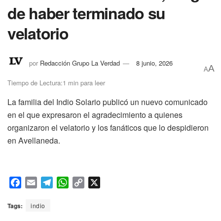
de haber terminado su
velatorio
por
Redacción Grupo La Verdad
8 junio, 2026
A
A
Tiempo de Lectura:1 min para leer
La familia del Indio Solario publicó un nuevo comunicado
en el que expresaron el agradecimiento a quienes
organizaron el velatorio y los fanáticos que lo despidieron
en Avellaneda.
F
E
T
W
C
X
a
m
e
h
o
c
a
l
a
p
Tags:
indio
e
i
e
t
y