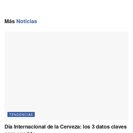
b
l
g
s
L
o
r
A
i
o
a
p
n
Más
Noticias
k
m
p
k
TENDENCIAS
Día Internacional de la Cerveza: los 3 datos claves