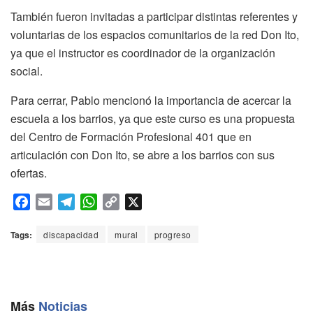
También fueron invitadas a participar distintas referentes y
voluntarias de los espacios comunitarios de la red Don Ito,
ya que el instructor es coordinador de la organización
social.
Para cerrar, Pablo mencionó la importancia de acercar la
escuela a los barrios, ya que este curso es una propuesta
del Centro de Formación Profesional 401 que en
articulación con Don Ito, se abre a los barrios con sus
ofertas.
F
E
T
W
C
X
a
m
e
h
o
c
a
l
a
p
Tags:
discapacidad
mural
progreso
e
i
e
t
y
b
l
g
s
L
o
r
A
i
o
a
p
n
Más
Noticias