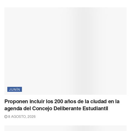
k
m
p
k
JUNÍN
Proponen incluir los 200 años de la ciudad en la
agenda del Concejo Deliberante Estudiantil
8 AGOSTO, 2026