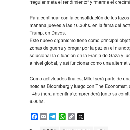
“regular mata el rendimiento” y “merma el crecimi
Para continuar con la consolidación de los lazos
mañana jueves a las 10.30hs. en la firma del ac
Trump, en Davos.
Este nuevo organismo tiene como principal objeti
zonas de guerra y bregar por la paz en el mundo;
solucionar la situación en la Franja de Gaza y lue
a nivel global, y así funcionar como una alternat
Como actividades finales, Milei será parte de una
noticias Bloomberg y luego con The Economist, a
14hs (hora argentina),emprenderá junto su comitiv
6.00hs.
F
E
T
W
C
X
a
m
e
h
o