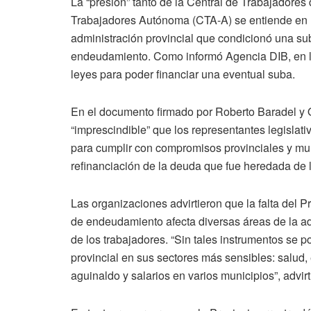
La “presión” tanto de la Central de Trabajadores
Trabajadores Autónoma (CTA-A) se entiende en la
administración provincial que condicionó una suba
endeudamiento. Como informó Agencia DIB, en la 
leyes para poder financiar una eventual suba.
En el documento firmado por Roberto Baradel y O
“imprescindible” que los representantes legislat
para cumplir con compromisos provinciales y munic
refinanciación de la deuda que fue heredada de 
Las organizaciones advirtieron que la falta del P
de endeudamiento afecta diversas áreas de la ad
de los trabajadores. “Sin tales instrumentos se 
provincial en sus sectores más sensibles: salud,
aguinaldo y salarios en varios municipios”, advirt