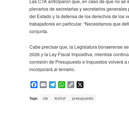
Las CTA anticiparon que, en caso de que no se a
plenarios de secretarias y secretarios generales
del Estado y la defensa de los derechos de los v
trabajadores en particular. “Necesitamos que de
conjunta.
Cabe precisar que, la Legislatura bonaerense s
2026 y la Ley Fiscal Impositiva, mientras contin
comisión de Presupuesto e Impuestos volverá a r
incorporará al temario.
F
E
T
W
C
X
a
m
e
h
o
c
a
l
a
p
Tags:
cta
kicillof
presupuesto
e
i
e
t
y
b
l
g
s
L
o
r
A
i
o
a
p
n