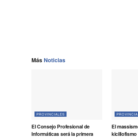
k
m
p
k
Más
Noticias
PROVINCIALES
PROVINCIA
El Consejo Profesional de
El massismo
Informáticas será la primera
kicillofismo