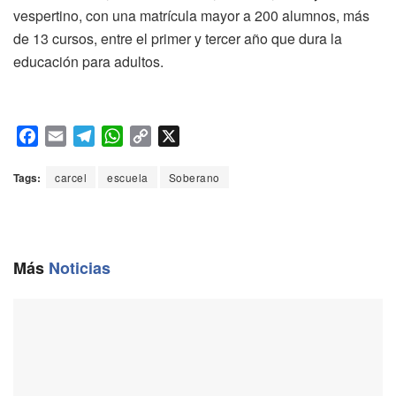
vespertino, con una matrícula mayor a 200 alumnos, más
de 13 cursos, entre el primer y tercer año que dura la
educación para adultos.
F
E
T
W
C
X
a
m
e
h
o
c
a
l
a
p
Tags:
carcel
escuela
Soberano
e
i
e
t
y
b
l
g
s
L
o
r
A
i
o
a
p
n
Más
Noticias
k
m
p
k