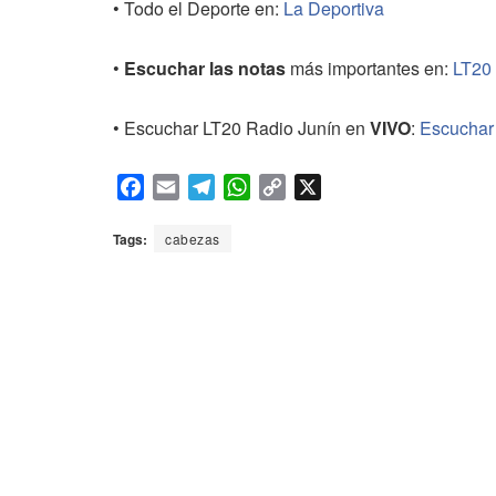
• Todo el Deporte en:
La Deportiva
•
Escuchar las notas
más importantes en:
LT20
• Escuchar LT20 Radio Junín en
VIVO
:
Escuchar
F
E
T
W
C
X
a
m
e
h
o
c
a
l
a
p
Tags:
cabezas
e
i
e
t
y
b
l
g
s
L
o
r
A
i
o
a
p
n
k
m
p
k