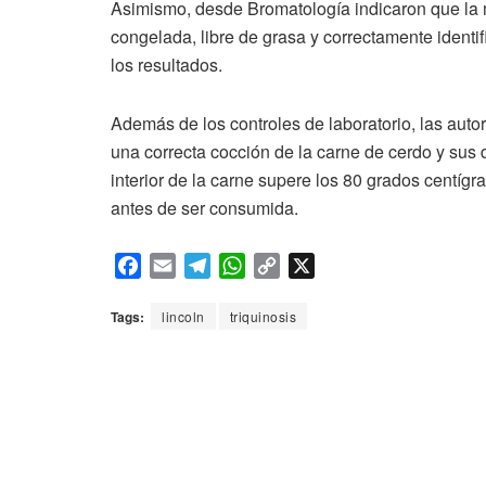
Asimismo, desde Bromatología indicaron que la m
congelada, libre de grasa y correctamente identif
los resultados.
Además de los controles de laboratorio, las auto
una correcta cocción de la carne de cerdo y sus 
interior de la carne supere los 80 grados centíg
antes de ser consumida.
F
E
T
W
C
X
a
m
e
h
o
c
a
l
a
p
Tags:
lincoln
triquinosis
e
i
e
t
y
b
l
g
s
L
o
r
A
i
o
a
p
n
k
m
p
k