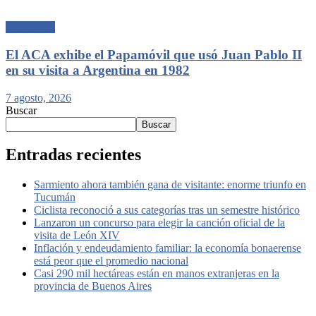
Nacionales
El ACA exhibe el Papamóvil que usó Juan Pablo II
en su visita a Argentina en 1982
7 agosto, 2026
Buscar
Buscar
Entradas recientes
Sarmiento ahora también gana de visitante: enorme triunfo en
Tucumán
Ciclista reconoció a sus categorías tras un semestre histórico
Lanzaron un concurso para elegir la canción oficial de la
visita de León XIV
Inflación y endeudamiento familiar: la economía bonaerense
está peor que el promedio nacional
Casi 290 mil hectáreas están en manos extranjeras en la
provincia de Buenos Aires