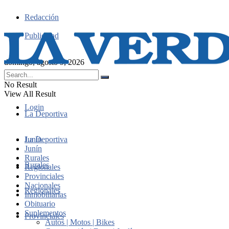
Redacción
Publicidad
domingo, agosto 9, 2026
No Result
View All Result
Login
La Deportiva
Junín
La Deportiva
Junín
Rurales
Rurales
Regionales
Provinciales
Nacionales
Regionales
Inmobiliarias
Obituario
Suplementos
Provinciales
Autos | Motos | Bikes