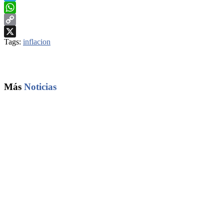
Telegram
WhatsApp
Copy
Tags:
inflacion
Link
X
Más
Noticias