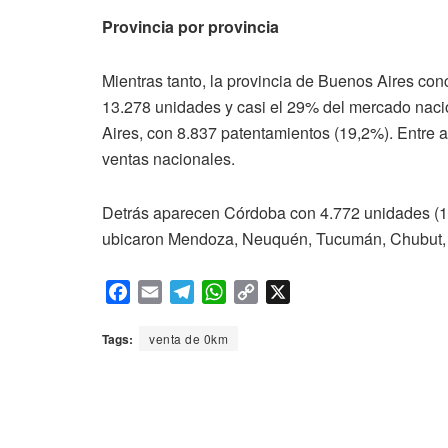
Provincia por provincia
Mientras tanto, la provincia de Buenos Aires co
13.278 unidades y casi el 29% del mercado naci
Aires, con 8.837 patentamientos (19,2%). Entre 
ventas nacionales.
Detrás aparecen Córdoba con 4.772 unidades (10
ubicaron Mendoza, Neuquén, Tucumán, Chubut, E
F
E
T
W
C
X
a
m
e
h
o
c
a
l
a
p
Tags:
venta de 0km
e
i
e
t
y
b
l
g
s
L
o
r
A
i
o
a
p
n