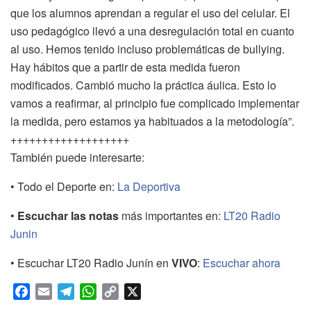
que los alumnos aprendan a regular el uso del celular. El
uso pedagógico llevó a una desregulación total en cuanto
al uso. Hemos tenido incluso problemáticas de bullying.
Hay hábitos que a partir de esta medida fueron
modificados. Cambió mucho la práctica áulica. Esto lo
vamos a reafirmar, al principio fue complicado implementar
la medida, pero estamos ya habituados a la metodología”.
+++++++++++++++++++
También puede interesarte:
• Todo el Deporte en:
La Deportiva
•
Escuchar las notas
más importantes en:
LT20 Radio
Junin
• Escuchar LT20 Radio Junín en
VIVO
:
Escuchar ahora
F
E
T
W
C
X
a
m
e
h
o