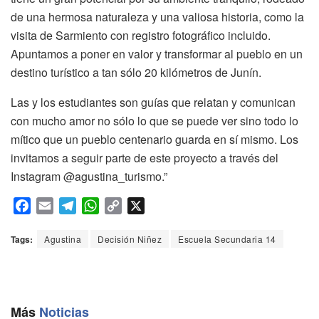
de una hermosa naturaleza y una valiosa historia, como la
visita de Sarmiento con registro fotográfico incluido.
Apuntamos a poner en valor y transformar al pueblo en un
destino turístico a tan sólo 20 kilómetros de Junín.
Las y los estudiantes son guías que relatan y comunican
con mucho amor no sólo lo que se puede ver sino todo lo
mítico que un pueblo centenario guarda en sí mismo. Los
invitamos a seguir parte de este proyecto a través del
Instagram @agustina_turismo.”
F
E
T
W
C
X
a
m
e
h
o
c
a
l
a
p
Tags:
Agustina
Decisión Niñez
Escuela Secundaria 14
e
i
e
t
y
b
l
g
s
L
o
r
A
i
o
a
p
n
Más
Noticias