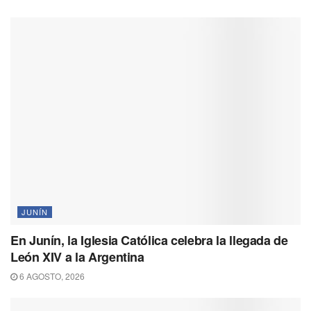
k
m
p
k
JUNÍN
En Junín, la Iglesia Católica celebra la llegada de
León XIV a la Argentina
6 AGOSTO, 2026