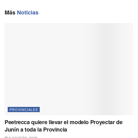
b
l
g
s
L
Más
Noticias
o
r
A
i
o
a
p
n
k
m
p
k
PROVINCIALES
Peetrecca quiere llevar el modelo Proyectar de
Junín a toda la Provincia
9 AGOSTO, 2026