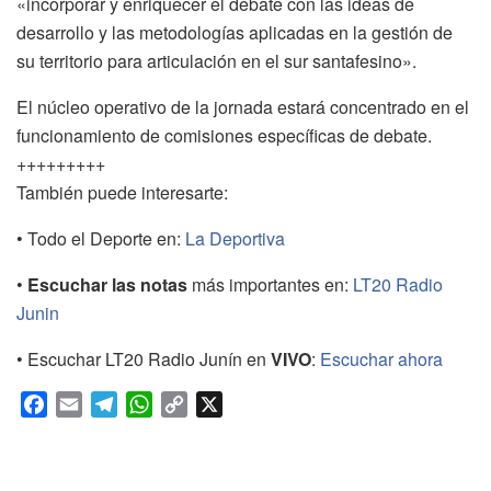
«incorporar y enriquecer el debate con las ideas de
desarrollo y las metodologías aplicadas en la gestión de
su territorio para articulación en el sur santafesino».
El núcleo operativo de la jornada estará concentrado en el
funcionamiento de comisiones específicas de debate.
+++++++++
También puede interesarte:
• Todo el Deporte en:
La Deportiva
•
Escuchar las notas
más importantes en:
LT20 Radio
Junin
• Escuchar LT20 Radio Junín en
VIVO
:
Escuchar ahora
F
E
T
W
C
X
a
m
e
h
o
c
a
l
a
p
e
i
e
t
y