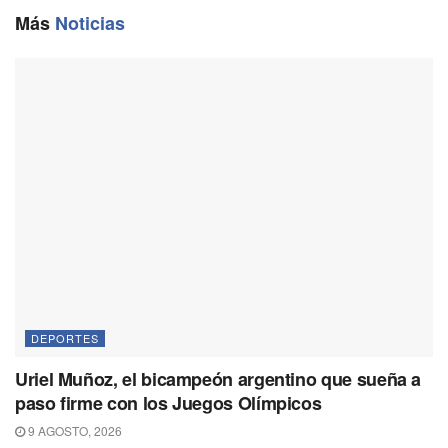
o
a
p
n
Más
Noticias
k
m
p
k
DEPORTES
Uriel Muñoz, el bicampeón argentino que sueña a
paso firme con los Juegos Olímpicos
9 AGOSTO, 2026