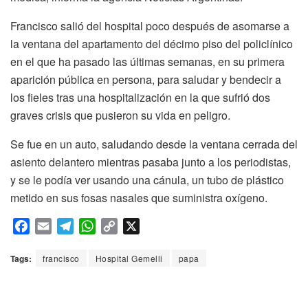
Francisco salió del hospital poco después de asomarse a
la ventana del apartamento del décimo piso del policlínico
en el que ha pasado las últimas semanas, en su primera
aparición pública en persona, para saludar y bendecir a
los fieles tras una hospitalización en la que sufrió dos
graves crisis que pusieron su vida en peligro.
Se fue en un auto, saludando desde la ventana cerrada del
asiento delantero mientras pasaba junto a los periodistas,
y se le podía ver usando una cánula, un tubo de plástico
metido en sus fosas nasales que suministra oxígeno.
F
E
T
W
C
X
a
m
e
h
o
c
a
l
a
p
Tags:
francisco
Hospital Gemelli
papa
e
i
e
t
y
b
l
g
s
L