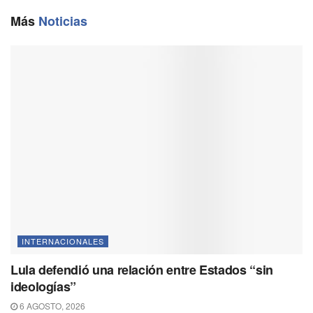
o
r
A
i
o
a
p
n
Más
Noticias
k
m
p
k
INTERNACIONALES
Lula defendió una relación entre Estados “sin
ideologías”
6 AGOSTO, 2026