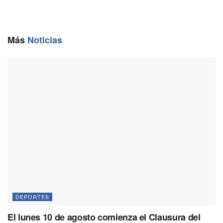
e
i
e
t
y
b
l
g
s
L
o
r
A
i
o
a
p
n
Más
Noticias
k
m
p
k
DEPORTES
El lunes 10 de agosto comienza el Clausura del