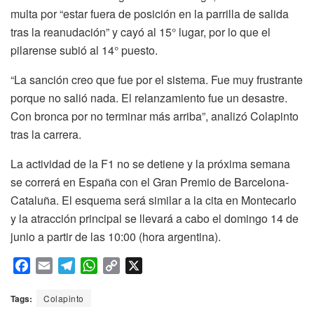
multa por “estar fuera de posición en la parrilla de salida
tras la reanudación” y cayó al 15° lugar, por lo que el
pilarense subió al 14° puesto.
“La sanción creo que fue por el sistema. Fue muy frustrante
porque no salió nada. El relanzamiento fue un desastre.
Con bronca por no terminar más arriba”, analizó Colapinto
tras la carrera.
La actividad de la F1 no se detiene y la próxima semana
se correrá en España con el Gran Premio de Barcelona-
Cataluña. El esquema será similar a la cita en Montecarlo
y la atracción principal se llevará a cabo el domingo 14 de
junio a partir de las 10:00 (hora argentina).
F
E
T
W
C
X
a
m
e
h
o
c
a
l
a
p
Tags:
Colapinto