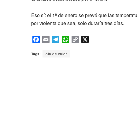
Eso sí: el 1º de enero se prevé que las temperatu
por violenta que sea, solo duraría tres días.
F
E
T
W
C
X
a
m
e
h
o
c
a
l
a
p
Tags:
ola de calor
e
i
e
t
y
b
l
g
s
L
o
r
A
i
o
a
p
n
k
m
p
k