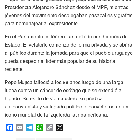
Presidencia Alejandro Sánchez desde el MPP, mientras
jóvenes del movimiento desplegaban pasacalles y grafitis
para homenajear al expresidente.
En el Parlamento, el féretro fue recibido con honores de
Estado. El velatorio comenzó de forma privada y se abrirá
al público durante la jornada para que el pueblo uruguayo
pueda despedir al líder más popular de su historia
reciente.
Pepe Mujica falleció a los 89 años luego de una larga
lucha contra un cáncer de esófago que se extendió al
hígado. Su estilo de vida austero, su prédica
anticonsumista y su legado político lo convirtieron en un
ícono mundial de la izquierda latinoamericana.
F
E
T
W
C
X
a
m
e
h
o