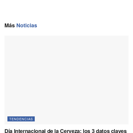
e
i
e
t
y
b
l
g
s
L
o
r
A
i
o
a
p
n
Más
Noticias
k
m
p
k
TENDENCIAS
Día Internacional de la Cerveza: los 3 datos claves