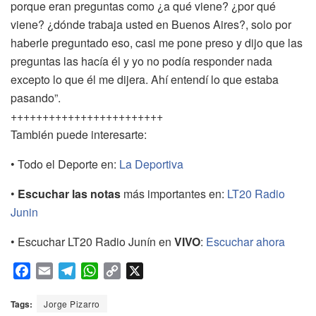
porque eran preguntas como ¿a qué viene? ¿por qué
viene? ¿dónde trabaja usted en Buenos Aires?, solo por
haberle preguntado eso, casi me pone preso y dijo que las
preguntas las hacía él y yo no podía responder nada
excepto lo que él me dijera. Ahí entendí lo que estaba
pasando”.
++++++++++++++++++++++++
También puede interesarte:
• Todo el Deporte en:
La Deportiva
•
Escuchar las notas
más importantes en:
LT20 Radio
Junin
• Escuchar LT20 Radio Junín en
VIVO
:
Escuchar ahora
F
E
T
W
C
X
a
m
e
h
o
c
a
l
a
p
Tags:
Jorge Pizarro