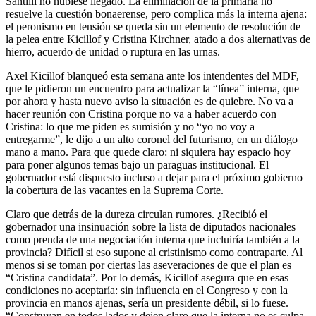
Santilli no hubiese llegado. La eliminación de la primaria no
resuelve la cuestión bonaerense, pero complica más la interna ajena:
el peronismo en tensión se queda sin un elemento de resolución de
la pelea entre Kicillof y Cristina Kirchner, atado a dos alternativas de
hierro, acuerdo de unidad o ruptura en las urnas.
Axel Kicillof blanqueó esta semana ante los intendentes del MDF,
que le pidieron un encuentro para actualizar la “línea” interna, que
por ahora y hasta nuevo aviso la situación es de quiebre. No va a
hacer reunión con Cristina porque no va a haber acuerdo con
Cristina: lo que me piden es sumisión y no “yo no voy a
entregarme”, le dijo a un alto coronel del futurismo, en un diálogo
mano a mano. Para que quede claro: ni siquiera hay espacio hoy
para poner algunos temas bajo un paraguas institucional. El
gobernador está dispuesto incluso a dejar para el próximo gobierno
la cobertura de las vacantes en la Suprema Corte.
Claro que detrás de la dureza circulan rumores. ¿Recibió el
gobernador una insinuación sobre la lista de diputados nacionales
como prenda de una negociación interna que incluiría también a la
provincia? Difícil si eso supone al cristinismo como contraparte. Al
menos si se toman por ciertas las aseveraciones de que el plan es
“Cristina candidata”. Por lo demás, Kicillof asegura que en esas
condiciones no aceptaría: sin influencia en el Congreso y con la
provincia en manos ajenas, sería un presidente débil, si lo fuese.
“Construyan en todos lados y dejen claro que la interna no es culpa