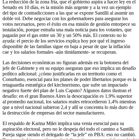
La reducción de la zona fría, que el gobierno aspira a hacer ley en el
Senado en 10 días, es la misión más urgente y a la vez un ejemplo
del tipo de contradicciones a las que se expone Santilli al asumir un
doble rol. Debe negociar con los gobernadores para asegurar los
votos necesarios, pero el éxito en esa misión de gestión entorpece su
instalación, porque entraña una mala noticia para los votantes, que
pagarán por el gas entre un 30 y un 50% más. El contexto no lo
ayuda: el precio de los servicios explica hoy por qué el ingreso
disponible de las familias sigue en baja a pesar de que la inflación
cae y los salarios formales -aún tímidamente- se recuperan.
Las decisiones económicas no figuran además en la botonera del
jefe de Gabinete y en su equipo aseguran que eso implica un desafío
político adicional: ¿cómo justificarlas en un territorio como el
Conurbano, esencial para los planes de poder libertarios porque es la
retaguardia estratégica del kirchnerismo, que sufre un impactado
negativo fuerte del plan de Luis Caputo? Algunos datos ilustran el
desafío: en el gran Buenos Aires la desocupación es 1,9% superior
al promedio nacional, los salarios reales retrocedieron 1,4% mientras
que a nivel nacional subieron 2,4 y allí se concentra lo más duro de
la destrucción de empresas del sector manufacturero.
El respaldo de Karina Milei implica una venia esencial para su
aspiración electoral, pero no le despeja del todo el camino a Santilli.
Pareja sigue siendo el delegado de “la jefe” en PBA: eso no cambió.