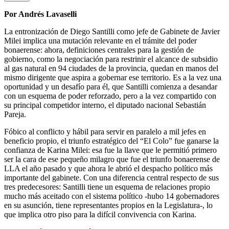
Por Andrés Lavaselli
La entronización de Diego Santilli como jefe de Gabinete de Javier
Milei implica una mutación relevante en el trámite del poder
bonaerense: ahora, definiciones centrales para la gestión de
gobierno, como la negociación para restrinir el alcance de subsidio
al gas natural en 94 ciudades de la provincia, quedan en manos del
mismo dirigente que aspira a gobernar ese territorio. Es a la vez una
oportunidad y un desafío para él, que Santilli comienza a desandar
con un esquema de poder reforzado, pero a la vez compartido con
su principal competidor interno, el diputado nacional Sebastián
Pareja.
Fóbico al conflicto y hábil para servir en paralelo a mil jefes en
beneficio propio, el triunfo estratégico del “El Colo” fue ganarse la
confianza de Karina Milei: esa fue la llave que le permitió primero
ser la cara de ese pequeño milagro que fue el triunfo bonaerense de
LLA el año pasado y que ahora le abrió el despacho político más
importante del gabinete. Con una diferencia central respecto de sus
tres predecesores: Santilli tiene un esquema de relaciones propio
mucho más aceitado con el sistema político -hubo 14 gobernadores
en su asunción, tiene representantes propios en la Legislatura-, lo
que implica otro piso para la difícil convivencia con Karina.