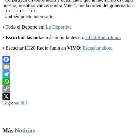
nuestra, nosotros vamos contra Milei”, fue la orden del gobernador.
++++++++++++
También puede interesarte:
• Todo el Deporte en:
La Deportiva
•
Escuchar las notas
más importantes en:
LT20 Radio Junin
• Escuchar LT20 Radio Junín en
VIVO
:
Escuchar ahora
Facebook
Email
Telegram
WhatsApp
Copy
Tags:
santilli
Link
X
Más
Noticias