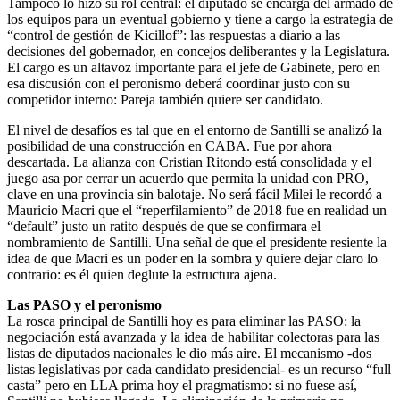
Tampoco lo hizo su rol central: el diputado se encarga del armado de
los equipos para un eventual gobierno y tiene a cargo la estrategia de
“control de gestión de Kicillof”: las respuestas a diario a las
decisiones del gobernador, en concejos deliberantes y la Legislatura.
El cargo es un altavoz importante para el jefe de Gabinete, pero en
esa discusión con el peronismo deberá coordinar justo con su
competidor interno: Pareja también quiere ser candidato.
El nivel de desafíos es tal que en el entorno de Santilli se analizó la
posibilidad de una construcción en CABA. Fue por ahora
descartada. La alianza con Cristian Ritondo está consolidada y el
juego asa por cerrar un acuerdo que permita la unidad con PRO,
clave en una provincia sin balotaje. No será fácil Milei le recordó a
Mauricio Macri que el “reperfilamiento” de 2018 fue en realidad un
“default” justo un ratito después de que se confirmara el
nombramiento de Santilli. Una señal de que el presidente resiente la
idea de que Macri es un poder en la sombra y quiere dejar claro lo
contrario: es él quien deglute la estructura ajena.
Las PASO y el peronismo
La rosca principal de Santilli hoy es para eliminar las PASO: la
negociación está avanzada y la idea de habilitar colectoras para las
listas de diputados nacionales le dio más aire. El mecanismo -dos
listas legislativas por cada candidato presidencial- es un recurso “full
casta” pero en LLA prima hoy el pragmatismo: si no fuese así,