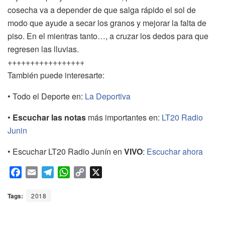
cosecha va a depender de que salga rápido el sol de
modo que ayude a secar los granos y mejorar la falta de
piso. En el mientras tanto…, a cruzar los dedos para que
regresen las lluvias.
+++++++++++++++++
También puede interesarte:
• Todo el Deporte en:
La Deportiva
•
Escuchar las notas
más importantes en:
LT20 Radio
Junin
• Escuchar LT20 Radio Junín en
VIVO
:
Escuchar ahora
F
E
T
W
C
X
a
m
e
h
o
c
a
l
a
p
Tags:
2018
e
i
e
t
y
b
l
g
s
L