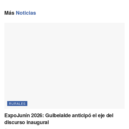
o
r
A
i
o
a
p
n
Más
Noticias
k
m
p
k
RURALES
ExpoJunín 2026: Guibelalde anticipó el eje del
discurso inaugural