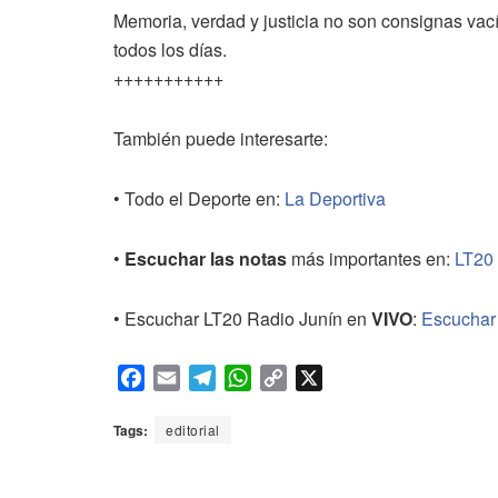
Memoria, verdad y justicia no son consignas vac
todos los días.
+++++++++++
También puede interesarte:
• Todo el Deporte en:
La Deportiva
•
Escuchar las notas
más importantes en:
LT20
• Escuchar LT20 Radio Junín en
VIVO
:
Escuchar
F
E
T
W
C
X
a
m
e
h
o
c
a
l
a
p
Tags:
editorial
e
i
e
t
y
b
l
g
s
L