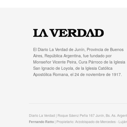
El Diario La Verdad de Junín, Provincia de Buenos
Aires, República Argentina, fue fundado por
Monseñor Vicente Peira, Cura Párroco de la Iglesia
San Ignacio de Loyola, de la Iglesia Católica
Apostólica Romana, el 24 de noviembre de 1917.
Diario La Verdad | Roque Sáenz Peña 167 Junín, Bs. As. Argen
Fernando Ratto
| Propietario:​ Arzobispado de Mercedes - Luján