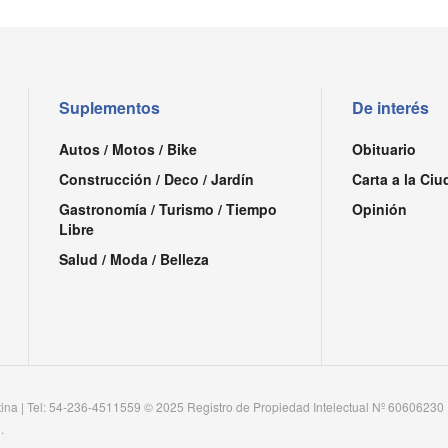
Suplementos
De interés
Autos / Motos / Bike
Obituario
Construcción / Deco / Jardín
Carta a la Ciu
Gastronomía / Turismo / Tiempo
Opinión
Libre
Salud / Moda / Belleza
tina | Tel: 54-236-4511559 © 2025 Registro de Propiedad Intelectual Nº 60606230
.