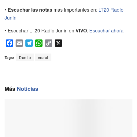
•
Escuchar las notas
más importantes en:
LT20 Radio
Junin
• Escuchar LT20 Radio Junín en
VIVO
:
Escuchar ahora
F
E
T
W
C
X
a
m
e
h
o
c
a
l
a
p
Tags:
DonIto
mural
e
i
e
t
y
b
l
g
s
L
o
r
A
i
o
a
p
n
Más
Noticias
k
m
p
k