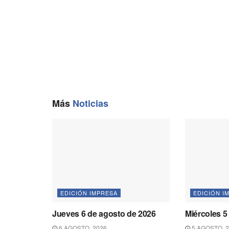
o
r
A
i
o
a
p
n
k
m
p
k
Más
Noticias
EDICIÓN IMPRESA
EDICIÓN I
Jueves 6 de agosto de 2026
Miércoles 5
6 AGOSTO, 2026
5 AGOSTO, 