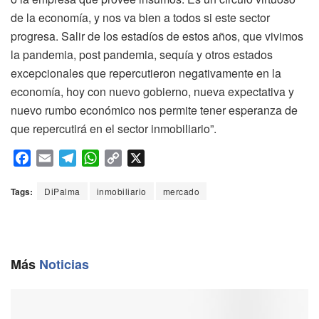
de la economía, y nos va bien a todos si este sector
progresa. Salir de los estadíos de estos años, que vivimos
la pandemia, post pandemia, sequía y otros estados
excepcionales que repercutieron negativamente en la
economía, hoy con nuevo gobierno, nueva expectativa y
nuevo rumbo económico nos permite tener esperanza de
que repercutirá en el sector inmobiliario”.
F
E
T
W
C
X
a
m
e
h
o
c
a
l
a
p
Tags:
DiPalma
inmobiliario
mercado
e
i
e
t
y
b
l
g
s
L
o
r
A
i
o
a
p
n
Más
Noticias
k
m
p
k