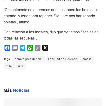
“Casualmente no queremos que nos roben las boletas, de
entrada, y tener para reponer. Siempre nos han robado
boletas”, afirmó.
Con relación a los fiscales, dijo que “tenemos fiscales en
todas las escuelas”.
F
E
T
W
C
X
a
m
e
h
o
c
a
l
a
p
Tags:
debate presidencial
Facultad de Derecho
massa
e
i
e
t
y
milei
uba
b
l
g
s
L
o
r
A
i
o
a
p
n
k
m
p
k
Más
Noticias