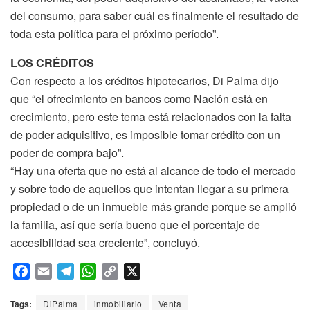
del consumo, para saber cuál es finalmente el resultado de
toda esta política para el próximo período”.
LOS CRÉDITOS
Con respecto a los créditos hipotecarios, Di Palma dijo
que “el ofrecimiento en bancos como Nación está en
crecimiento, pero este tema está relacionados con la falta
de poder adquisitivo, es imposible tomar crédito con un
poder de compra bajo”.
“Hay una oferta que no está al alcance de todo el mercado
y sobre todo de aquellos que intentan llegar a su primera
propiedad o de un inmueble más grande porque se amplió
la familia, así que sería bueno que el porcentaje de
accesibilidad sea creciente”, concluyó.
F
E
T
W
C
X
a
m
e
h
o
c
a
l
a
p
Tags:
DiPalma
inmobiliario
Venta