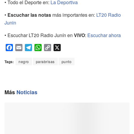
• Todo el Deporte en:
La Deportiva
•
Escuchar las notas
más importantes en:
LT20 Radio
Junin
• Escuchar LT20 Radio Junín en
VIVO
:
Escuchar ahora
F
E
T
W
C
X
a
m
e
h
o
c
a
l
a
p
Tags:
negro
parabrisas
punto
e
i
e
t
y
b
l
g
s
L
o
r
A
i
o
a
p
n
Más
Noticias
k
m
p
k