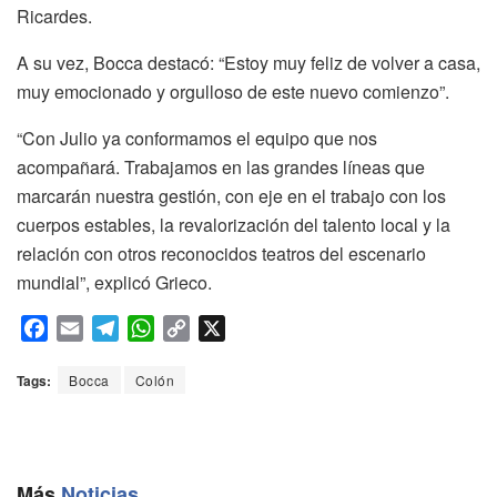
Ricardes.
A su vez, Bocca destacó: “Estoy muy feliz de volver a casa,
muy emocionado y orgulloso de este nuevo comienzo”.
“Con Julio ya conformamos el equipo que nos
acompañará. Trabajamos en las grandes líneas que
marcarán nuestra gestión, con eje en el trabajo con los
cuerpos estables, la revalorización del talento local y la
relación con otros reconocidos teatros del escenario
mundial”, explicó Grieco.
F
E
T
W
C
X
a
m
e
h
o
c
a
l
a
p
Tags:
Bocca
Colón
e
i
e
t
y
b
l
g
s
L
o
r
A
i
o
a
p
n
Más
Noticias