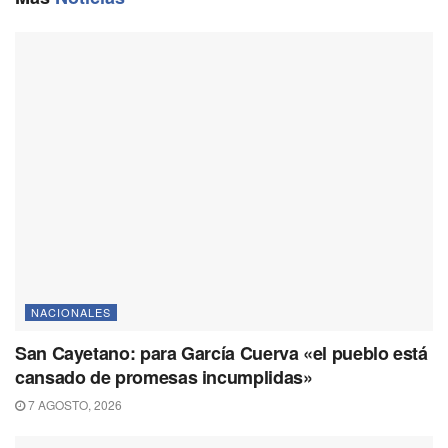
k
m
p
k
NACIONALES
San Cayetano: para García Cuerva «el pueblo está
cansado de promesas incumplidas»
7 AGOSTO, 2026